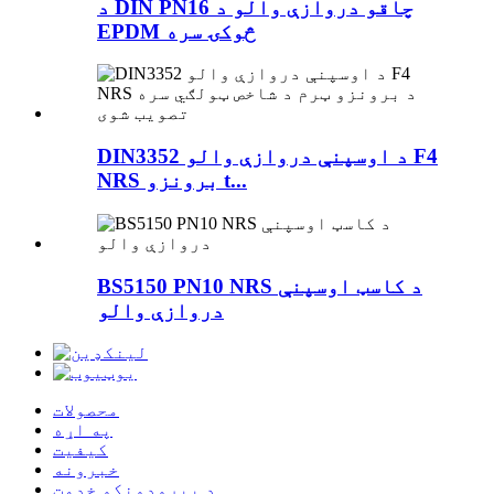
د DIN PN16 چاقو دروازې والو د
EPDM څوکۍ سره
DIN3352 د اوسپنې دروازې والو F4
NRS برونزو t...
BS5150 PN10 NRS د کاسټ اوسپنې
دروازې والو
محصولات
په اړه
کیفیت
خبرونه
د پیرودونکو خدمت