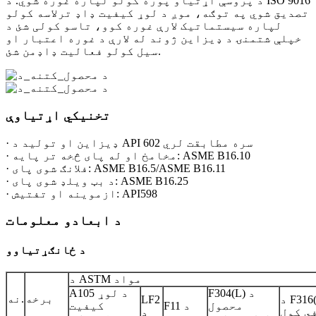
د پروسې اړتیاو پوره کولو لپاره غوره شوي. د ISO 9016
تصدیق شوي په توګه، موږ د لوړ کیفیت ډاډ ترلاسه کولو
لپاره سیستماتیک لارې غوره کوو، تاسو کولی شئ د
خپلې شتمنۍ د ډیزاین ژوند له لارې د غوره اعتبار او
سیل کولو فعالیت ډاډمن شئ.
تخنیکي اړتیاوې
· ډیزاین او تولید د API 602 سره مطابقت لري
· مخامخ او له پای څخه تر پایه: ASME B16.10
· فلانګ شوی پای: ASME B16.5/ASME B16.11
· د بټ ویلډ شوی پای: ASME B16.25
· ازموینه او تفتیش: API598
د ابعادو معلومات
د ځانګړتیاوو
د ASTM مواد
F304(L) د
A105 د لوړ
برخه
نه.
د F316(L)
LF2
محصول
F11 د
کیفیت
ي کول
د