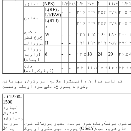
۱۱/۲
۱۱/۴
1
۳/۴
۱/۲
۳/۸
۱/۴
اندازه (NPS)
L(RF)،
-
-
۲۱۶
۲۲۹
۲۵۴
۲۷۹
۳۰۵
L1(BW)
مخامخ
L(RTJ)
-
-
۲۱۶
۲۲۹
۲۵۴
۲۷۹
۳۰۵
د
د لاسي
W
-
-
۱۲۵
۱۲۵
۱۶۰
۱۸۰
۲۰۰
څرخ قطر
۲۹۶
۲۵۷
۲۱۹
۱۹۲
۱۹۱
-
-
H
لوړوالی
لوړوالی
۳۶.۵
29
24
18
۱۳.۵
-
-
d
(زاویه
ابعاد)
وزن
-
-
۷.۲
۱۱.۵
۱۵.۶
۱۶.۲
۲۲.۶
(کیلوګرامه)
که تاسو غواړئ د انټیګرل فلانج امر وکړئ، مهرباني
وکړئ د پلور څانګې سره اړیکه ونیسئ
د CL900-
1500
لپاره
تفتیش
وسپارئ،
 شوی بونټ/ویلډ شوی بونټ، بشپړ پورټ/کم شوی
موږ به
پورټ، بهر سکرو او یوک (OS&Y). تار شوی، بټ
په 24