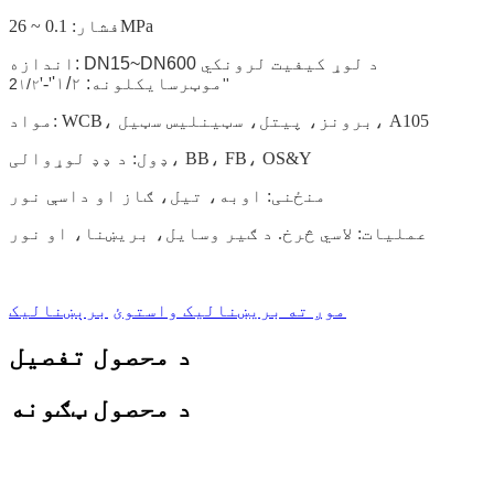
فشار: 0.1 ~ 26MPa
N600 د لوړ کیفیت لرونکي
اندازه: DN15~D
موټرسایکلونه
: ۱/۲'
'-'
2
۱/۲''
مواد: WCB، برونز، پیتل، سټینلیس سټیل، A105
ډول: د ډډ لوړوالی، BB، FB، OS&Y
منځنی: اوبه، تیل، ګاز او داسې نور
عملیات: لاسي څرخ. د ګیر وسایل، بریښنا، او نور
موږ ته بریښنالیک واستوئ
برېښنالیک
د محصول تفصیل
د محصول ټګونه