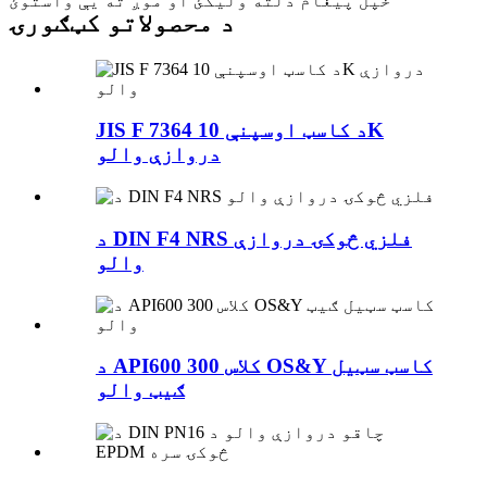
خپل پیغام دلته ولیکئ او موږ ته یې واستوئ
د محصولاتو کټګورۍ
JIS F 7364 د کاسټ اوسپنې 10K
دروازې والو
د DIN F4 NRS فلزي څوکۍ دروازې
والو
د API600 کلاس 300 OS&Y کاسټ سټیل
ګیټ والو