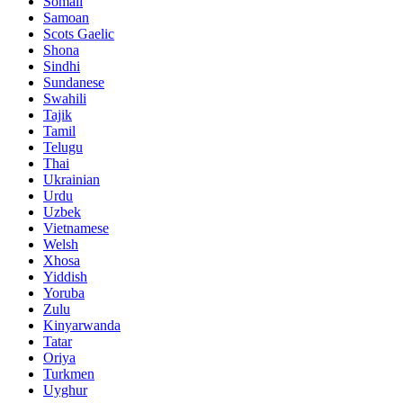
Somali
Samoan
Scots Gaelic
Shona
Sindhi
Sundanese
Swahili
Tajik
Tamil
Telugu
Thai
Ukrainian
Urdu
Uzbek
Vietnamese
Welsh
Xhosa
Yiddish
Yoruba
Zulu
Kinyarwanda
Tatar
Oriya
Turkmen
Uyghur