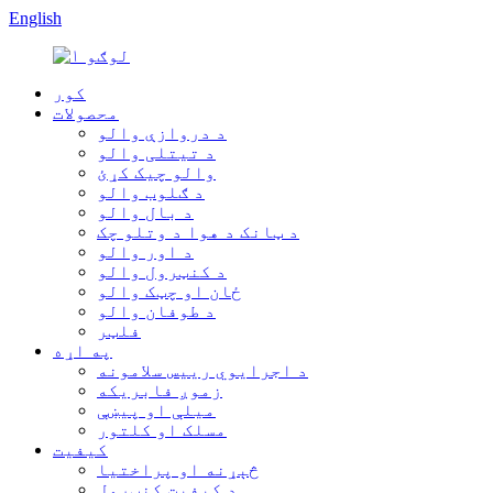
English
کور
محصولات
د دروازې والو
د تیتلی والو
والو چیک کړئ
د ګلوب والو
د بال والو
د ټانک د هوا د وتلو چک
د اور والو
د کنټرول والو
ځان او چټک والو
د طوفان والو
فلټر
په اړه
د اجرایوي رییس سلامونه
زموږ فابریکه
میلې او پیښې
مسلک او کلتور
کیفیت
څېړنه او پراختیا
د کیفیت کنټرول