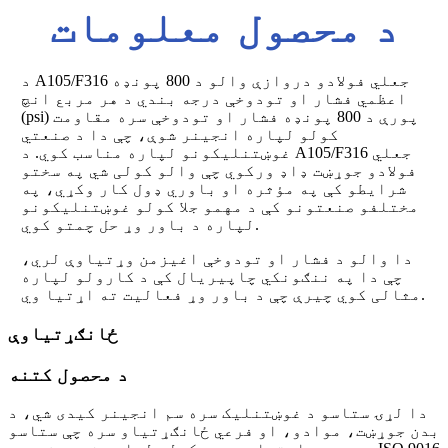
د محصول معلومات
د A105/F316 جعلي فولادو دروازې والو د 800 پونډه
اعظمي فشار او تودوخې درجه بندي د هر مربع انچ
(psi) پورې د 800 پونډه فشار او تودوخې سره مقاومت
کولو لپاره انجینر شوې، چې دا د صنعتي
غوښتنلیکونو لپاره مناسب کوي. د A105/F316 جعلي
فولادو جوړښت ډاډ ورکوي چې والو کولی شي په سختو
شرایطو کې په مؤثره او باوري ډول کار وکړي، په
مختلفو صنعتونو کې د مهمو جلا کولو غوښتنلیکونو
لپاره د باور وړ حل چمتو کوي.
دا والو د فشار او تودوخې اغیزمن وړتیاوې لري،
چې دا په ننګونکي چاپیریال کې د کارولو لپاره
مثالی کوي چیرې چې د باور وړ فعالیت ته اړتیا وي.
ځانګړتیاوې
د محصول کتنه
دا لړۍ ستاسو د غوښتنلیک سره سم انجینر کیدی شي، د
بدن جوړښت، موادو، او فرعي ځانګړتیاو سره چې ستاسو