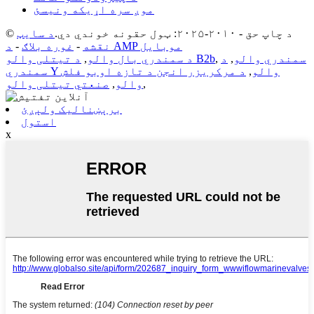
موږ سره اړیکه ونیسئ
© د چاپ حق - ۲۰۱۰-۲۰۲۵: ټول حقونه خوندي دي.
د سایټ
د AMP موبایل
نقشه
-
غوره بلاګ
-
سمندري والو
,
د
,
د تیتلی والو B2b
د سمندري بال والو
,
سمندري Y والو
,
د مرکریزر انجن د تازه اوبو فلش
,
والو
,
صنعتي تیتلی والو
برېښنالیک ولېږئ
استول
x