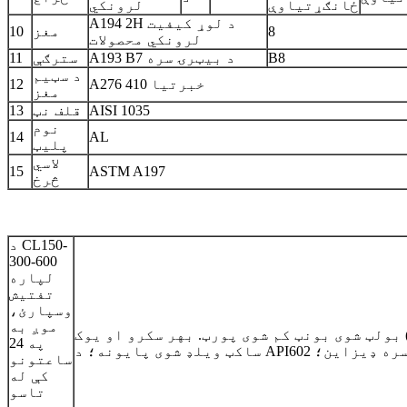
ځانګړتیاوې
لرونکي
A194 2H د لوړ کیفیت
8
مغز
10
لرونکي محصولات
B8
A193 B7 د بیټرۍ سره
سترګې
11
د سټیم
A276 410 خبرتیا
12
مغز
AISI 1035
قلف نټ
13
نوم
14
AL
پلیټ
لاسي
15
ASTM A197
څرخ
د CL150-
300-600
لپاره
تفتیش
وسپارئ،
موږ به
بولټ شوی بونټ کم شوی پورټ. بهر سکرو او یوک (OS&Y) فلانج ویلډ شوی یا
په 24
ساعتونو
کې له
تاسو