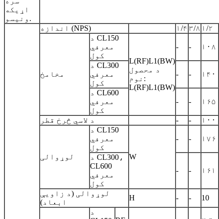
سره
اړیکه
ونیسو.
۱/۲
۳/۸
۱/۴
اندازه (NPS)
د CL150
۱۰۸
-
-
معرفي
کول
L(RF)L1(BW)
د CL300
د محصول
۱۴۰
-
-
معرفي
مخامخ
نوم:
کول
L(RF)L1(BW)
د CL600
۱۶۵
-
-
معرفي
کول
۱۰۰
-
-
د لاسي څرخ قطر
د CL150
۱۷۶
-
-
معرفي
کول
W
لوړوالی
د CL300،
CL600
-
-
۱۶۱
معرفي
کول
لوړوالی (د زاویې
H
-
-
10
ابعاد)
د