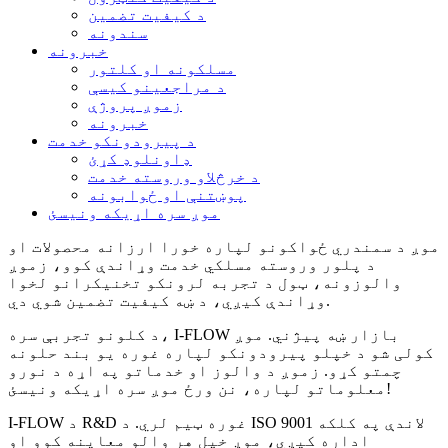
د کیفیت تضمین
سندونه
خبرونه
مسلکونه او کلتور
د مراجعینو کیسې
زموږ پروژې
خبرونه
د پیرودونکو خدمت
ډاونلوډ کړئ
د خرڅلاو وروسته خدمت
پوښتنې او ځوابونه
موږ سره اړیکه ونیسئ
موږ د سمندري ځواکونو لپاره خورا ارزانه محصولات او
د پلور وروسته مسلکي خدمت وړاندې کوو، زموږ
والوزونه، ټول د تجربه لرونکو تخنیکرانو لخوا
وړاندې کیږي، د ښه کیفیت تضمین شوي دي.
د کلونو تجربې سره، I-FLOW بازار ښه پیژني. موږ
کولی شو د خپلو پیرودونکو لپاره غوره یو بند حلونه
چمتو کړو. زموږ د والوز او خدماتو په اړه د نورو
معلوماتو لپاره، نن ورځ موږ سره اړیکه ونیسئ!
I-FLOW د R&D غوره ټیم لري. د ISO 9001 لاندې په کلکه
اداره کیږي، موږ خپل هر والو معاینه کوو او