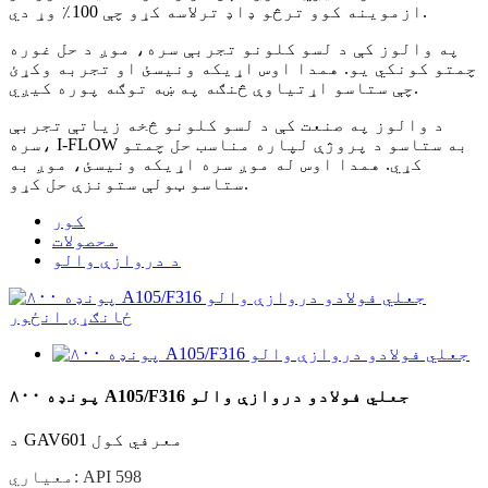
ازموینه کوو ترڅو ډاډ ترلاسه کړو چې 100٪ وړ دي.
په والوز کې د لسو کلونو تجربې سره، موږ د حل غوره
چمتو کونکي یو. همدا اوس اړیکه ونیسئ او تجربه وکړئ
چې ستاسو اړتیاوې څنګه په ښه توګه پوره کیږي.
د والوز په صنعت کې د لسو کلونو څخه زیاتې تجربې
سره، I-FLOW به ستاسو د پروژې لپاره مناسب حل چمتو
کړي. همدا اوس له موږ سره اړیکه ونیسئ، موږ به
ستاسو ټولې ستونزې حل کړو.
کور
محصولات
د دروازې والو
۸۰۰ پونډه A105/F316 جعلي فولادو دروازې والو
د GAV601 معرفي کول
معیاري: API 598