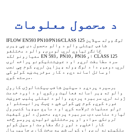
د محصول معلومات
IFLOW EN593 PN10/PN16/CLASS 125 لوګ ډوله سپلاین
شافټ تیتلی والو د والو محصول دی چې ډیری
ځانګړتیاوې لري. لومړی، والو د مختلفو
معیارونو لکه EN 593، PN10، PN16 او CLASS 125
سره مطابقت لري، او د غوښتنلیکونو پراخه لړۍ
لري. دوهم، دا د لوګ ډوله ډیزاین لري، کوم چې نصب
او ساتل اسانه دي، د کار موثریت ښه کولو کې
مرسته کوي.
برسېره پردې، د سپلین شافټ ټیکنالوژۍ کارول
والو ته ډیر اسانه فعالیت ورکوي او د اوږد خدمت
ژوند لري. سربیره پردې، والو د تیتلی پلیټ جوړښت
غوره کوي، کوم چې کولی شي د چټک پرانیستلو او
تړلو عملیات ترلاسه کړي او د مایع میډیا کنټرول
لپاره مناسب دی. سربیره پردې، محصول د لوړ کیفیت
لرونکي موادو او پرمختللي تولیدي پروسو څخه
کار اخلي، د لوړ زنګ مقاومت او سیل کولو
ملکیتونه لري، او کولی شي په سخت کاري چاپیریال