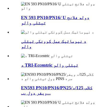
EN 593 PN10/PN16/ U ډوله فلانج
تیتلی والو
د نیوماتیک عمل کوونکی تیتلی
والو
د TRI-Eccentric تیتلی والو
EN593 PN10/PN16/PN25/کلاس 125/د
ویفر ډول بټ...