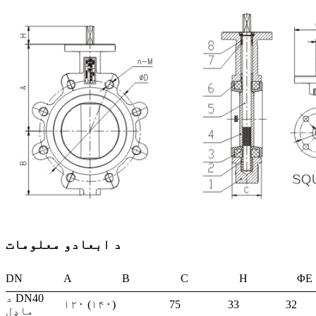
د ابعادو معلومات
DN
A
B
C
H
د DN40
۱۲۰ (۱۴۰)
75
33
32
ماډل