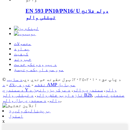
EN 593 PN10/PN16/ U ډوله فلانج
تیتلی والو
محصولات
په اړه
کیفیت
خبرونه
د پیرودونکو خدمت
موږ سره اړیکه ونیسئ
© د چاپ حق - ۲۰۱۰-۲۰۲۵: ټول حقونه خوندي دي.
د سایټ
د AMP موبایل
نقشه
-
غوره بلاګ
-
د سمندري Y والو
,
سمندري والو
,
د مرکریزر انجن د
صنعتي تیتلی
,
د تیتلی والو B2b
تازه اوبو فلش والو
,
,
والو
,
د سمندري بال والو
برېښنالیک ولېږئ
استول
x