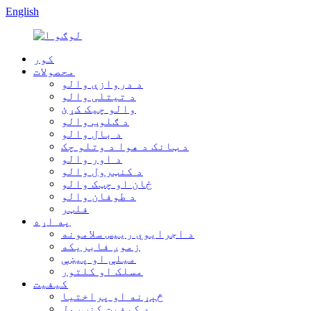
English
کور
محصولات
د دروازې والو
د تیتلی والو
والو چیک کړئ
د ګلوب والو
د بال والو
د ټانک د هوا د وتلو چک
د اور والو
د کنټرول والو
ځان او چټک والو
د طوفان والو
فلټر
په اړه
د اجرایوي رییس سلامونه
زموږ فابریکه
میلې او پیښې
مسلک او کلتور
کیفیت
څېړنه او پراختیا
د کیفیت کنټرول