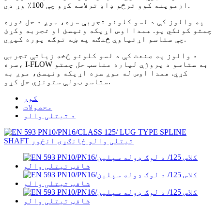
ازموینه کوو ترڅو ډاډ ترلاسه کړو چې 100٪ وړ دي.
په والوز کې د لسو کلونو تجربې سره، موږ د حل غوره
چمتو کونکي یو. همدا اوس اړیکه ونیسئ او تجربه وکړئ
چې ستاسو اړتیاوې څنګه په ښه توګه پوره کیږي.
د والوز په صنعت کې د لسو کلونو څخه زیاتې تجربې
سره، I-FLOW به ستاسو د پروژې لپاره مناسب حل چمتو
کړي. همدا اوس له موږ سره اړیکه ونیسئ، موږ به
ستاسو ټولې ستونزې حل کړو.
کور
محصولات
د تیتلی والو