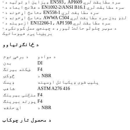
· ډیزاین او تولید د EN593، API609 سره مطابقت لري
· د فلانج ابعاد د EN1092-2/ANSI B16.1 سره مطابقت لري
· مخامخ اړخونه د EN558-1 سره مطابقت لري
· مخامخ اړخونه د AWWA C504 لنډ بدن سره مطابقت لري
· ازموینه د EN12266-1، API 598 سره مطابقت لري
· د موټر چلولو حالت: لیور، د چینجي عمل کوونکی،
بریښنایی، فیوماتیک
د ځانګړتیاوو
د موادو
د برخې نوم
DI
بدن
F4
ښکته بیرنگ
د NBR
څوکۍ
پلیټ شوی ډیکټائل اوسپنه
ډیسک
ASTM A276 416
شافټ
F4
منځنی بیرینګ
F4
پورته بیرینګ
د NBR
اې حلقه
د محصول تار چوکاټ