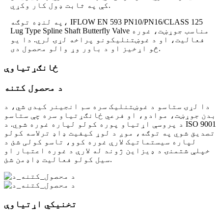
کې په ثابت ډول کار وکړي.
په لنډه توګه، IFLOW EN 593 PN10/PN16/CLASS 125
Lug Type Spline Shaft Butterfly Valve مناسب جوړښت، غوره
فعالیت، او د غوښتنلیکونو پراخه لړۍ لري. دا یو
څو اړخیز او د باور وړ والو محصول دی.
ځانګړتیاوې
د محصول کتنه
دا لړۍ ستاسو د غوښتنلیک سره سم انجینر کیدی شي، د
بدن جوړښت، موادو، او فرعي ځانګړتیاو سره چې ستاسو
د پروسې اړتیاو پوره کولو لپاره غوره شوي. د ISO 9001
تصدیق شوي په توګه، موږ د لوړ کیفیت ډاډ ترلاسه کولو
لپاره سیستماتیک لارې غوره کوو، تاسو کولی شئ د
خپلې شتمنۍ د ډیزاین ژوند له لارې د غوره اعتبار او
سیل کولو فعالیت ډاډمن شئ.
تخنیکي اړتیاوې