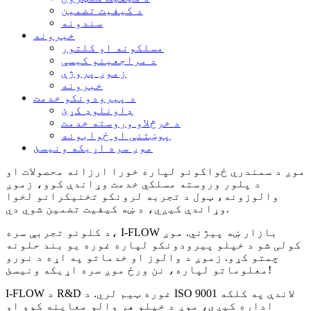
د کیفیت تضمین
سندونه
خبرونه
مسلکونه او کلتور
د مراجعینو کیسې
زموږ پروژې
خبرونه
د پیرودونکو خدمت
ډاونلوډ کړئ
د خرڅلاو وروسته خدمت
پوښتنې او ځوابونه
موږ سره اړیکه ونیسئ
موږ د سمندري ځواکونو لپاره خورا ارزانه محصولات او
د پلور وروسته مسلکي خدمت وړاندې کوو، زموږ
والوزونه، ټول د تجربه لرونکو تخنیکرانو لخوا
وړاندې کیږي، د ښه کیفیت تضمین شوي دي.
د کلونو تجربې سره، I-FLOW بازار ښه پیژني. موږ
کولی شو د خپلو پیرودونکو لپاره غوره یو بند حلونه
چمتو کړو. زموږ د والوز او خدماتو په اړه د نورو
معلوماتو لپاره، نن ورځ موږ سره اړیکه ونیسئ!
I-FLOW د R&D غوره ټیم لري. د ISO 9001 لاندې په کلکه
اداره کیږي، موږ د خپلو هر والو معاینه کوو او