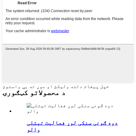
خپل پیغام دلته ولیکئ او موږ ته یې واستوئ
د محصولاتو کټګورۍ
دوه ګونی سنکی لوړ فعالیت تیتلی
والو