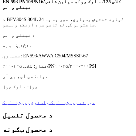
EN 593 PN10/PN16/کلاس 125/ د لوګ ډوله سپلین شافټ
تیتلی والو
د BFV304S 304L لپاره تفتیش وسپارئ، موږ به په 24
ساعتونو کې له تاسو سره اړیکه ونیسو.
د تیتلی والو
منځنی: اوبه
معیاري: EN593/AWWA C504/MSSSP-67
فشار: کلاس ۱۲۵-۳۰۰/PN۱۰-۲۵/۲۰۰-۳۰۰PSI
مواد: سي آی، ډي آی
ډول: د لوګ ډول
موږ ته بریښنالیک واستوئ
برېښنالیک
د محصول تفصیل
د محصول ټګونه