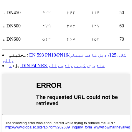
50
۱۱۴
۳۴۲
۴۲۲
د DN450
60
۱۲۷
۳۷۳
۴۷۹
د DN500
70
۱۵۴
۴۶۷
۵۶۲
د DN600
EN 593 PN10/PN16/کلاس 125/ ډبل شافټ تیتلی
مخکینی:
والو
د DIN F4 NRS فلزي څوکۍ دروازې والو
بل: