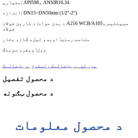
معیاري: API598، ANSIB16.34
اندازه: DN15~DN50mm (1/2″-2″)
د بدن مواد: د کاربن فولاد A216 WCB/A105، سټینلیس
فولاد
مناسب رسنۍ: اوبه، تیل، ګاز، بخار
ډول: ویفر، سوینګ
موږ ته بریښنالیک واستوئ
برېښنالیک
د محصول تفصیل
د محصول ټګونه
د محصول معلومات