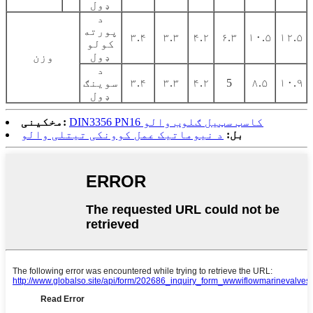
ډول
د
پورته
۳.۴
۳.۳
۴.۲
۶.۳
۱۰.۵
۱۲.۵
کولو
ډول
وزن
د
۱۰.۹
۸.۵
5
۴.۲
۳.۳
۳.۴
سوینګ
ډول
DIN3356 PN16 کاسټ سټیل ګلوب والو
مخکینی:
بل:
د نیوماتیک عمل کوونکی تیتلی والو