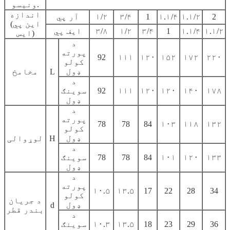
ونیسو.
اندازه
2
۱.۱/۲
۱.۱/۴
1
۳/۴
۱/۲
آر پي
(این پي
۱.۱/۲
۱.۱/۴
1
۳/۴
۱/۲
۳/۸
ایف پي
ایس)
د
پورته
92
۱۱۱
۱۲۰
۱۵۲
۱۷۲
۲۲۰
کولو
ډول
L
مخامخ
د
۱۷۸
۱۴۰
۱۲۰
۱۲۰
۱۱۱
92
سوینګ
ډول
د
پورته
78
78
84
۱۰۳
۱۱۸
۱۳۲
کولو
ډول
H
لوړوالی
د
۱۳۳
۱۲۰
۱۰۱
84
78
78
سوینګ
ډول
د
پورته
۱۰.۵
۱۳.۵
17
22
28
34
کولو
د جریان
ډول
d
بندر قطر
د
36
29
23
18
۱۳.۵
۱۰.۳
سوینګ