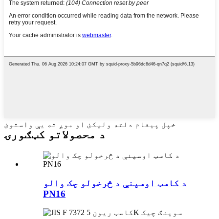
خپل پیغام دلته ولیکئ او موږ ته یې واستوئ
د محصولاتو کټګورۍ
د کاسټ اوسپنې د څرخولو چک والو
PN16