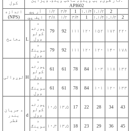
تار شوی، بټ ویلډ، ساکټ ویلډ. ډیزاین:
کول
API602
2
۱.۱/۲
۱.۱/۴
1
۳/۴
۱/۲
آر پي
اندازه
(NPS)
2
۱.۱/۲
۱.۱/۴
1
۳/۴
۱/۲
۳/۸
ایف پي
د
پورته
79
92
۱۱۱
۱۲۰
۱۵۲
۱۷۲
۲۲۰
کولو
ډول
L
مخامخ
د
۱۷۸
۱۴۰
۱۲۰
۱۲۰
۱۱۱
92
79
سوینګ
ډول
د
پورته
61
61
78
84
۱۰۳
۱۱۸
۱۳۲
کولو
ډول
H
لوړوالی
د
۱۳۳
۱۲۰
۱۰۱
84
78
61
61
سوینګ
ډول
د
پورته
۱۰.۵
۱۳.۵
17
22
28
34
43
کولو
د جریان
ډول
d
بندر
قطر
د
45
36
29
23
18
۱۳.۵
۱۰.۳
سوینګ