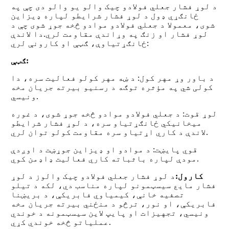
د لوړ فشار جعلي فولادو چیک والو یو والو دی چې په
ځانګړي ډول د لوړ فشار شرایطو لپاره ډیزاین
شوی، معمولا د جعلي فولادو موادو څخه جوړ شوی چې د
لوړ فشار او زنګ په وړاندې مقاومت لري.دا لاندې
ځانګړتیاوې، ګټې او کارونې لري:
ګټې:
د باور وړ مهر کول: د ښه مهر کولو فعالیت سره، دا
کولی شي په مؤثره توګه د رسنیو بیرته جریان مخه
ونیسي.
لوړ قوت: د جعلي فولادو موادو څخه جوړ شوی، د غوره
میخانیکي ځانګړتیاو سره، د لوړ فشار شرایطو
لاندې د کاري اړتیاو سره مقاومت کولو توان لري.
قوي پایښت: د موادو او ډیزاین جوړښت د اوږدې
مودې لپاره باثباته کاري فعالیت ډاډمن کوي.
کارول:
د لوړ فشار جعلي فولادو چیک والوز د لوړ
فشار مایع سیسټمونو لپاره مناسب دي، لکه د تیلو
تصفیه خانې، کیمیاوي فابریکې، د بریښنا
فابریکې، او نور، ترڅو د منځني بیرته جریان مخه
ونیسي، تجهیزات او پایپ لاین سیسټمونه د خوندي
عملیاتو څخه خوندي کړي.