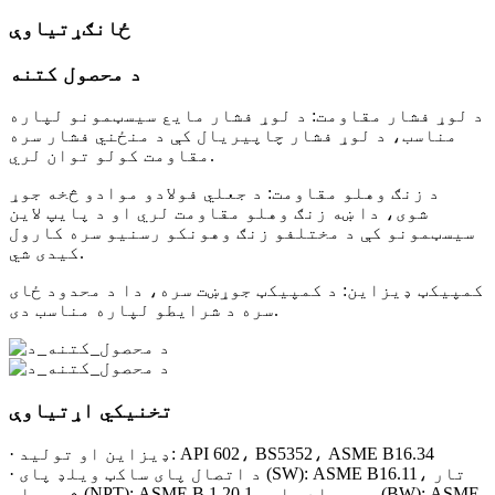
ځانګړتیاوې
د محصول کتنه
د لوړ فشار مقاومت: د لوړ فشار مایع سیسټمونو لپاره
مناسب، د لوړ فشار چاپیریال کې د منځني فشار سره
مقاومت کولو توان لري.
د زنګ وهلو مقاومت: د جعلي فولادو موادو څخه جوړ
شوی، دا ښه زنګ وهلو مقاومت لري او د پایپ لاین
سیسټمونو کې د مختلفو زنګ وهونکو رسنیو سره کارول
کیدی شي.
کمپیکټ ډیزاین: د کمپیکټ جوړښت سره، دا د محدود ځای
سره د شرایطو لپاره مناسب دی.
تخنیکي اړتیاوې
· ډیزاین او تولید: API 602، BS5352، ASME B16.34
· د اتصال پای ساکټ ویلډ پای (SW): ASME B16.11، تار
شوی پای (NPT): ASME B 1.20.1، بټ ویلډ پای (BW): ASME