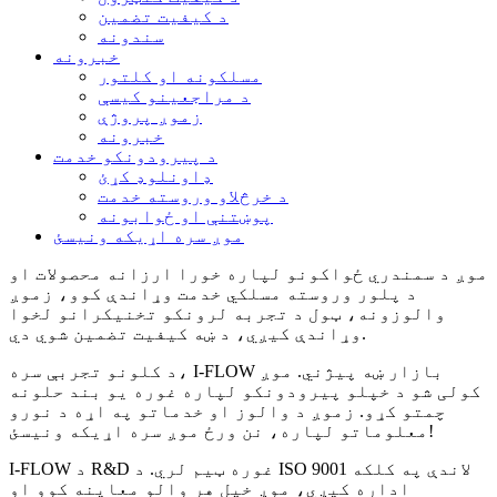
د کیفیت تضمین
سندونه
خبرونه
مسلکونه او کلتور
د مراجعینو کیسې
زموږ پروژې
خبرونه
د پیرودونکو خدمت
ډاونلوډ کړئ
د خرڅلاو وروسته خدمت
پوښتنې او ځوابونه
موږ سره اړیکه ونیسئ
موږ د سمندري ځواکونو لپاره خورا ارزانه محصولات او
د پلور وروسته مسلکي خدمت وړاندې کوو، زموږ
والوزونه، ټول د تجربه لرونکو تخنیکرانو لخوا
وړاندې کیږي، د ښه کیفیت تضمین شوي دي.
د کلونو تجربې سره، I-FLOW بازار ښه پیژني. موږ
کولی شو د خپلو پیرودونکو لپاره غوره یو بند حلونه
چمتو کړو. زموږ د والوز او خدماتو په اړه د نورو
معلوماتو لپاره، نن ورځ موږ سره اړیکه ونیسئ!
I-FLOW د R&D غوره ټیم لري. د ISO 9001 لاندې په کلکه
اداره کیږي، موږ خپل هر والو معاینه کوو او