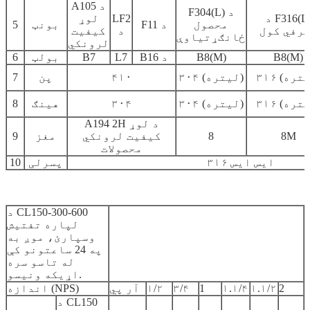
A105 د
F304(L) د
د F316(L)
LF2
لوړ
محصول
F11 د
بونټ
5
رفي کول
د
کیفیت
ځانګړتیاوې
لرونکي
B8(M)
B8(M)
B16 د
L7
B7
بولټ
6
۳۰۴ (لیتره)
۴۱۰
پن
7
۳۰۴ (لیتره)
۳۰۴
هینګ
8
A194 2H د لوړ
8M
8
کیفیت لرونکي
مغز
9
محصولات
ایس ایس ۳۱۶
پسرلی
10
د CL150-300-600
لپاره تفتیش
وسپارئ، موږ به
په 24 ساعتونو کې
له تاسو سره
اړیکه ونیسو.
2
۱.۱/۲
۱.۱/۴
1
۳/۴
۱/۲
آر پي
اندازه (NPS)
د CL150