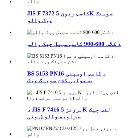
JIS F 7372 کاسټ ریون 5K سوینګ
چیک والو
د کلاس 600-900 کاسټ سټیل چیک والو
BS 5153 PN16 د کاسټ اوسپنې
هوایی کشن سوینګ چیک ...
د JIS F 7416 برونز 5K لفټ چیک
زاویه والو (یونی...