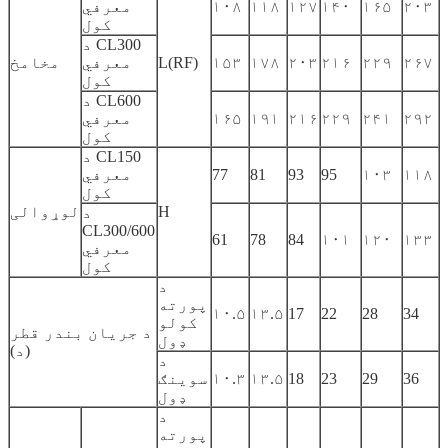
۲۰۳
۱۶۵
۱۴۰
۱۲۷
۱۱۸
۱۰۸
معرفي
کول
د CL300
۲۶۷
۲۲۹
۲۱۶
۲۰۳
۱۷۸
۱۵۳
L(RF)
معرفي
مخامخ
کول
د CL600
۲۹۲
۲۴۱
۲۲۹
۲۱۶
۱۹۱
۱۶۵
معرفي
کول
د CL150
۱۱۸
۱۰۳
95
93
81
77
معرفي
کول
H
لوړوالی
د
CL300/600
61
78
84
۱۰۱
۱۲۰
۱۳۳
معرفي
کول
د
پورته
۱۰.۵
۱۳.۵
17
22
28
34
کولو
د جریان بندر قطر
ډول
(د)
د
36
29
23
18
۱۳.۵
۱۰.۳
سوینګ
ډول
د
پورته