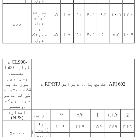
ډول
د
پورته
۱.۵
۱.۷
۳.۳
۴.۲
۶.۳
۱۰.۵
۱۲.۵
کولو
ډول
وزن
د
۱۰.۹
۸.۵
5
۴.۲
۳.۳
۱.۷
۱.۵
سوینګ
ډول
د CL900-
1500 لپاره
تفتیش
وسپارئ،
د RF/RTJ فلانج پای، ډیزاین: API 602
موږ به په
24 ساعتونو
کې له تاسو
سره اړیکه
ونیسو.
اندازه
2
۱.۱/۴
1
۳/۴
۱/۲
آر پي
(NPS)
(آر
۲۱۶
۲۲۹
۲۵۴
۲۷۹
۳۶۸
ایف)
L
مخامخ
(آر ټي