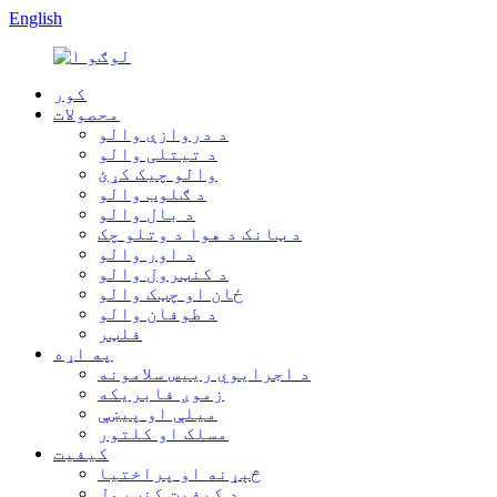
English
کور
محصولات
د دروازې والو
د تیتلی والو
والو چیک کړئ
د ګلوب والو
د بال والو
د ټانک د هوا د وتلو چک
د اور والو
د کنټرول والو
ځان او چټک والو
د طوفان والو
فلټر
په اړه
د اجرایوي رییس سلامونه
زموږ فابریکه
میلې او پیښې
مسلک او کلتور
کیفیت
څېړنه او پراختیا
د کیفیت کنټرول