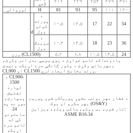
۲۱۶
۲۲۹
۲۵۴
۲۷۹
۳۷۱
جي)
۱۳۰
۱۰۱
95
93
81
H
لوړوالی
د
پورته
۱۰.۵
۱۳.۵
17
22
34
کولو
ډول
d
د
36
23
18
۱۳.۵
۱۰.۳
سوینګ
ډول
24
۱۴.۵
۱۰.۵
۶.۸
۵.۲
وزن (CL1500)
یادونه: که تاسو غواړئ د یوې ټوټې بدن امر وکړئ،
مهرباني وکړئ د پلور څانګې سره اړیکه ونیسئ،
CL900 او CL1500 ورته مخامخ ابعاد لري.
د CL900-
1500
لپاره
تفتیش
د فشار مهر بونټ. بشپړ پورټ/کم شوی پورټ،
وسپارئ،
بهر سکرو او یوک (OS&Y)
موږ به په
تار شوی، بټ ویلډ، ساکټ ویلډ، ډیزاین:
24
ASME B16.34
ساعتونو
کې له
تاسو سره
اړیکه