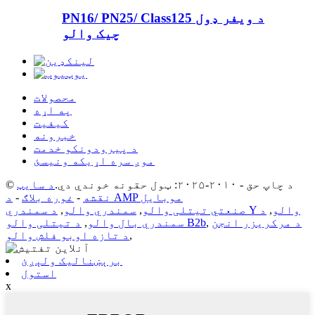
PN16/ PN25/ Class125 د ویفر ډول
چیک والو
محصولات
په اړه
کیفیت
خبرونه
د پیرودونکو خدمت
موږ سره اړیکه ونیسئ
© د چاپ حق - ۲۰۱۰-۲۰۲۵: ټول حقونه خوندي دي.
د سایټ
د AMP موبایل
نقشه
-
غوره بلاګ
-
د سمندري Y والو
,
د
صنعتي تیتلی والو
,
سمندري والو
,
د مرکریزر انجن
,
د تیتلی والو B2b
سمندري بال والو
,
,
د تازه اوبو فلش والو
برېښنالیک ولېږئ
استول
x