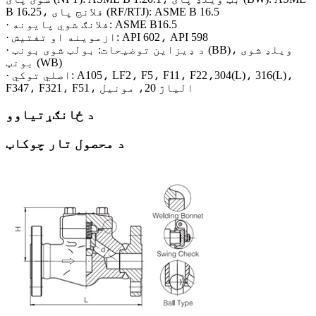
B 16.25، فلانج پای (RF/RTJ): ASME B 16.5
· فلانګ شوي پایونه: ASME B16.5
· ازموینه او تفتیش: API 602، API 598
· د ډیزاین توضیحات: بولټ شوی بونټ (BB)، ویلډ شوی
بونټ (WB)
· اصلي توکي: A105، LF2، F5، F11، F22،304(L)، 316(L)،
F347، F321، F51، الیاژ 20، مونیل
د ځانګړتیاوو
د محصول تار چوکاټ