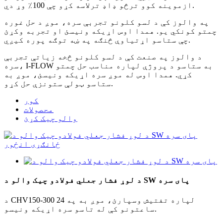
ازموینه کوو ترڅو ډاډ ترلاسه کړو چې 100٪ وړ دي.
په والوز کې د لسو کلونو تجربې سره، موږ د حل غوره
چمتو کونکي یو. همدا اوس اړیکه ونیسئ او تجربه وکړئ
چې ستاسو اړتیاوې څنګه په ښه توګه پوره کیږي.
د والوز په صنعت کې د لسو کلونو څخه زیاتې تجربې
سره، I-FLOW به ستاسو د پروژې لپاره مناسب حل چمتو
کړي. همدا اوس له موږ سره اړیکه ونیسئ، موږ به
ستاسو ټولې ستونزې حل کړو.
کور
محصولات
والو چیک کړئ
د لوړ فشار جعلي فولادو چیک والو د SW پای سره
د CHV150-300 لپاره تفتیش وسپارئ، موږ به په 24
ساعتونو کې له تاسو سره اړیکه ونیسو.