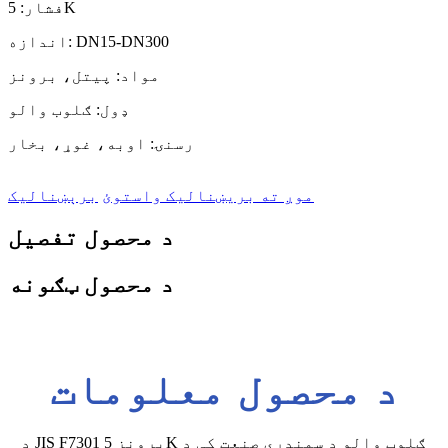
فشار: 5K
اندازه: DN15-DN300
مواد: پیتل، برونز
ډول: ګلوب والو
رسنۍ: اوبه، غوړ، بخار
موږ ته بریښنالیک واستوئ
برېښنالیک
د محصول تفصیل
د محصول ټګونه
د محصول معلومات
د JIS F7301 برونز 5K ګلوب والو د سمندري صنعت کې د