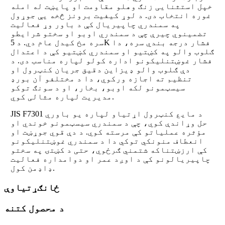
خپل استثنایی زنګ وهلو مقاومت او پایښت له امله
غوره انتخاب دی. د لوړ کیفیت برونز څخه یې جوړول
په سمندري چاپیریال کې د باور وړ فعالیت
تضمینوي چیرې چې د سمندري اوبو او سختو شرایطو
سره مخ کیدل عام دي. د 5K فشار درجه بندي سره، دا
ګلوب والو په کښتیو او سمندري کښتیو کې د اعتدال
فشار غوښتنلیکونو اداره کولو لپاره مناسب دی. د
دې ګلوب والو ډیزاین دقیق جریان کنټرول او
تنظیم ته اجازه ورکوي، دا د مختلفو آن بورډ
سیسټمونو لکه اوبو، بخار، او د سونګ توکو
مدیریت لپاره مثالی کوي.
JIS F7301 د مایع کنټرول اړتیاو لپاره یو باوري
حل وړاندې کوي، چې د سمندري سیسټمونو خوندي او
مؤثره عملیاتو کې مرسته کوي. د دې قوي جوړښت او
انعطاف منونکي توکي دا د سمندري غوښتنلیکونو
کې ارزښتناکه شتمني ګرځوي، حتی د کښتۍ په سختو
چاپیریالونو کې د اوږد عمر او دوامداره فعالیت
ډاډمن کول.
ځانګړتیاوې
د محصول کتنه