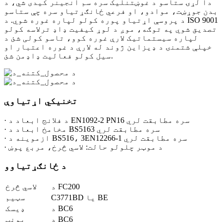
دا لړۍ ستاسو د غوښتنلیک سره سم انجینر کیدی شي، د
بدن جوړښت، موادو، او فرعي ځانګړتیاو سره چې ستاسو
د پروسې اړتیاو پوره کولو لپاره غوره شوي. د ISO 9001
تصدیق شوي په توګه، موږ د لوړ کیفیت ډاډ ترلاسه کولو
لپاره سیستماتیک لارې غوره کوو، تاسو کولی شئ د
خپلې شتمنۍ د ډیزاین ژوند له لارې د غوره اعتبار او
سیل کولو فعالیت ډاډمن شئ.
تخنیکي اړتیاوې
· د فلانج ابعاد د EN1092-2 PN16 سره مطابقت لري
· مخامخ ابعاد د BS5163 سره مطابقت لري
· ازموینه د BS516، 3EN12266-1 سره مطابقت لري
· د موټر چلولو حالت: لاسي څرخ، مربع پوښ
د ځانګړتیاوو
د FC200
لاسي څرخ
C3771BD یا BE
سټیم
د BC6
ډیسک
د BC6
بونټ