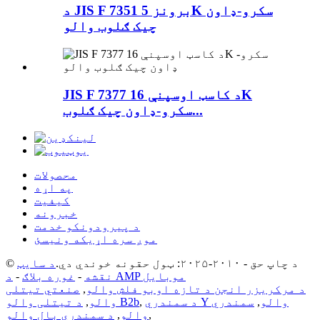
د JIS F 7351 برونز 5K سکرو-ډاون
چیک ګلوب والو
JIS F 7377 د کاسټ اوسپنې 16K
سکرو-ډاون چیک ګلوب...
محصولات
په اړه
کیفیت
خبرونه
د پیرودونکو خدمت
موږ سره اړیکه ونیسئ
© د چاپ حق - ۲۰۱۰-۲۰۲۵: ټول حقونه خوندي دي.
د سایټ
د AMP موبایل
نقشه
-
غوره بلاګ
-
د مرکریزر انجن د تازه اوبو فلش والو
,
صنعتي تیتلی
د سمندري Y والو
,
سمندري
,
د تیتلی والو B2b
والو
,
,
والو
,
د سمندري بال والو