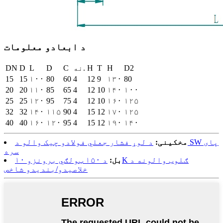
د ابعادو معلومات
D2
H
T
H
نه.
C
D
L
D
DN
15
15
۱۰۰
80
60
4
12
9
۱۳۰
80
20
20
۱۱۰
85
65
4
12
10
۱۴۰
۱۰۰
25
25
۱۲۰
95
75
4
12
10
۱۶۰
۱۲۵
32
32
۱۴۰
۱۱۵
90
4
15
12
۱۷۰
۱۲۵
40
40
۱۶۰
۱۲۰
95
4
15
12
۱۹۰
۱۴۰
مخکینی:
د لوړ فشار جعلي فولادو چیک والو د SW پای
سره
بل:
د ۱۵۰ ټولګي برونزو ۱۰K ګلوب والونه د
خلاصیدو/بندیدو شاخص