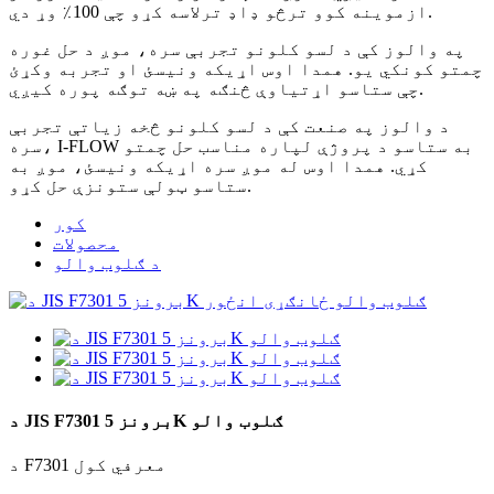
ازموینه کوو ترڅو ډاډ ترلاسه کړو چې 100٪ وړ دي.
په والوز کې د لسو کلونو تجربې سره، موږ د حل غوره
چمتو کونکي یو. همدا اوس اړیکه ونیسئ او تجربه وکړئ
چې ستاسو اړتیاوې څنګه په ښه توګه پوره کیږي.
د والوز په صنعت کې د لسو کلونو څخه زیاتې تجربې
سره، I-FLOW به ستاسو د پروژې لپاره مناسب حل چمتو
کړي. همدا اوس له موږ سره اړیکه ونیسئ، موږ به
ستاسو ټولې ستونزې حل کړو.
کور
محصولات
د ګلوب والو
د JIS F7301 برونز 5K ګلوب والو
د F7301 معرفي کول