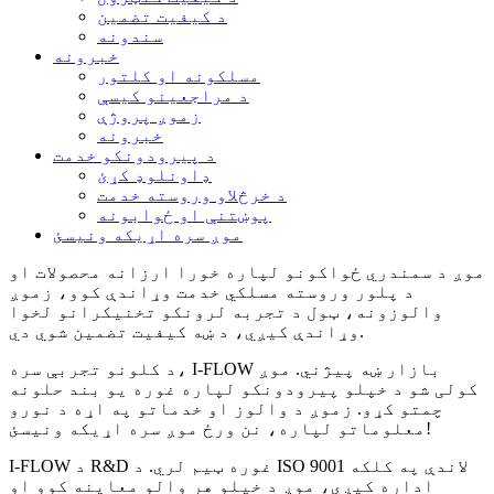
د کیفیت تضمین
سندونه
خبرونه
مسلکونه او کلتور
د مراجعینو کیسې
زموږ پروژې
خبرونه
د پیرودونکو خدمت
ډاونلوډ کړئ
د خرڅلاو وروسته خدمت
پوښتنې او ځوابونه
موږ سره اړیکه ونیسئ
موږ د سمندري ځواکونو لپاره خورا ارزانه محصولات او
د پلور وروسته مسلکي خدمت وړاندې کوو، زموږ
والوزونه، ټول د تجربه لرونکو تخنیکرانو لخوا
وړاندې کیږي، د ښه کیفیت تضمین شوي دي.
د کلونو تجربې سره، I-FLOW بازار ښه پیژني. موږ
کولی شو د خپلو پیرودونکو لپاره غوره یو بند حلونه
چمتو کړو. زموږ د والوز او خدماتو په اړه د نورو
معلوماتو لپاره، نن ورځ موږ سره اړیکه ونیسئ!
I-FLOW د R&D غوره ټیم لري. د ISO 9001 لاندې په کلکه
اداره کیږي، موږ د خپلو هر والو معاینه کوو او