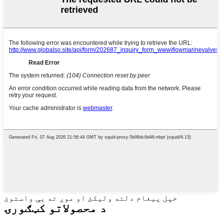
خپل پیغام دلته ولیکئ او موږ ته یې واستوئ
د محصولاتو کټګورۍ