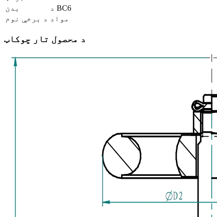
د BC6
بدن
مواد
د برخې نوم
د محصول تار چوکاټ