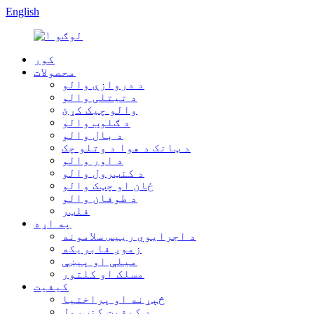
English
کور
محصولات
د دروازې والو
د تیتلی والو
والو چیک کړئ
د ګلوب والو
د بال والو
د ټانک د هوا د وتلو چک
د اور والو
د کنټرول والو
ځان او چټک والو
د طوفان والو
فلټر
په اړه
د اجرایوي رییس سلامونه
زموږ فابریکه
میلې او پیښې
مسلک او کلتور
کیفیت
څېړنه او پراختیا
د کیفیت کنټرول