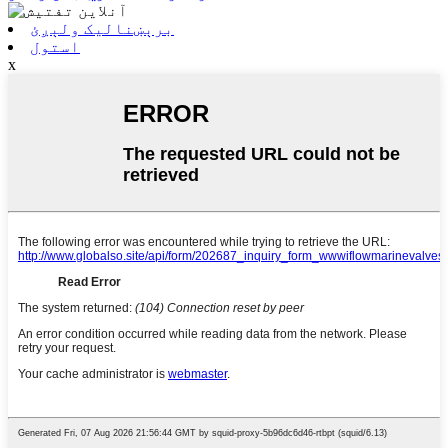
برېښنالیک ولېږئ
استول
x