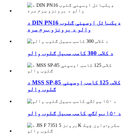
د DIN PN16 ډیکټائل اوسپنې ګلوب
والو د برونزو ټرم سره
د کلاس 300 کاسټ سټیل ګلوب والو
د MSS SP-85 کلاس 125 کاسټ اوسپنې
ګلوب والو
د ۱۵۰ ټولګي کاسټ سټیل ګلوب والو