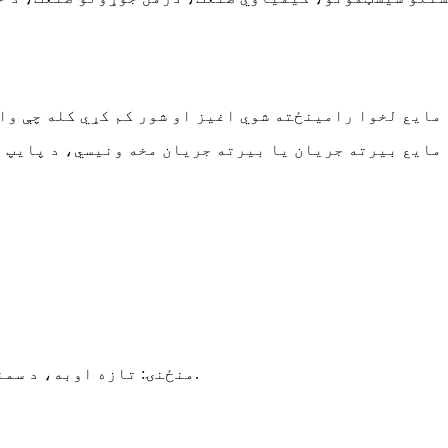
· منځنۍ: تازه اوبه، د سمندر اوبه، خواړه، هر ډول غوړي، اسید، الکلین او نور.