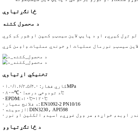
ځانګړتیاوې
د محصول کتنه
تخنیکي اړتیاوې
· کاري فشار: ۱.۰/۱.۶/۲.۵/۴.۰MPa
· د تودوخې درجه: ۰℃~۸۰℃
· EPDM: -۱۰℃~۱۲۰℃
· د فلانج معیار: EN1092-2 PN10/16
· ازموینه: DIN3230، API598
د ځانګړتیاوو