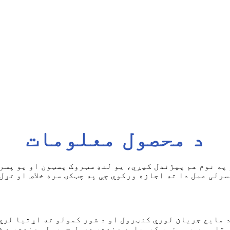
د محصول معلومات
په نوم هم پیژندل کیږي، یو لنډ سټروک پسټون او یو پسرل
رلی عمل دا ته اجازه ورکوي چې په چټکۍ سره خلاص او تړل
 مایع جریان لوري کنټرول او د شور کمولو ته اړتیا لري.