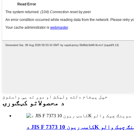
خپل پیغام دلته ولیکئ او موږ ته یې واستوئ
د محصولاتو کټګورۍ
JIS کاسټ ریون 10K سوینګ چیک والو