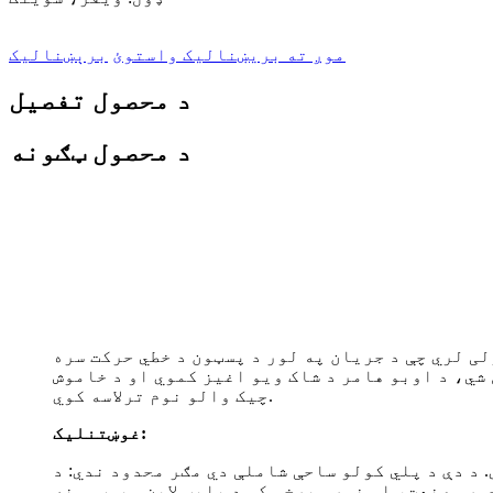
موږ ته بریښنالیک واستوئ
برېښنالیک
د محصول تفصیل
د محصول ټګونه
ی لري چې د جریان په لور د پسټون د خطي حرکت سره
 شي، د اوبو هامر د شاک ویو اغیز کموي او د خاموش
چیک والو نوم ترلاسه کوي.
غوښتنلیک:
 د دې د پلي کولو ساحې شاملې دي مګر محدود ندي: د