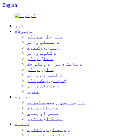
English
کور
محصولات
د دروازې والو
د تیتلی والو
والو چیک کړئ
د ګلوب والو
د بال والو
د ټانک د هوا د وتلو چک
د اور والو
د کنټرول والو
ځان او چټک والو
د طوفان والو
فلټر
په اړه
د اجرایوي رییس سلامونه
زموږ فابریکه
میلې او پیښې
مسلک او کلتور
کیفیت
څېړنه او پراختیا
د کیفیت کنټرول