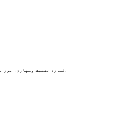
د CHV504 لپاره تفتیش وسپارئ، موږ به په 24 ساعتونو کې له تاسو سره اړیکه ونیسو.